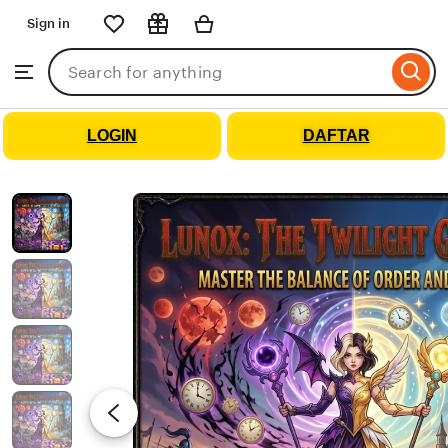
Sign in
Skip
to
Search
Browse
ontent
for
items
or
LOGIN
DAFTAR
shops