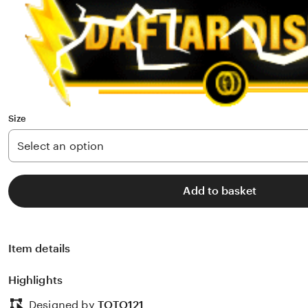
Size
Add to basket
Item details
Highlights
Designed by
TOTO121