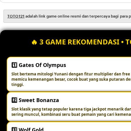
TOTO121
adalah link game online resmi dan terpercaya bagi para pe
🔥 3 GAME REKOMENDASI • 
1️⃣ Gates Of Olympus
Slot bertema mitologi Yunani dengan fitur multiplier dan free
memicu kemenangan besar, cocok buat yang suka putaran de
tinggi.
2️⃣ Sweet Bonanza
Slot klasik yang tetap populer karena tiga jackpot menarik da
sering muncul, kombinasi seru buat pemain yang cari kemena
3️⃣ Wolf Gold