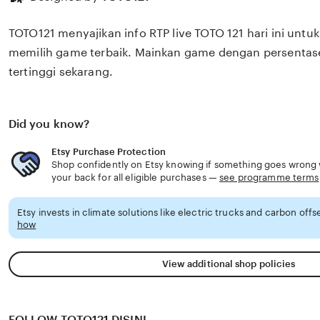
TOTO121 menyajikan info RTP live TOTO 121 hari ini un
memilih game terbaik. Mainkan game dengan persenta
tertinggi sekarang.
Did you know?
Etsy Purchase Protection
Shop confidently on Etsy knowing if something goes wrong w
your back for all eligible purchases —
see programme terms
Etsy invests in climate solutions like electric trucks and carbon offs
how
View additional shop policies
FOLLOW TOTO121 DISINI