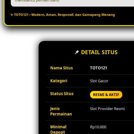
membantu pemain baru.
✨ TOTO121 • Modern, Aman, Responsif, dan Gamapang Menang
📌
DETAIL SITUS
Nama Situs
TOTO121
Kategori
Slot Gacor
Status Situs
RESMI & AKTIF
Jenis
Slot Provider Resmi
Permainan
Minimal
Rp10.000
Deposit