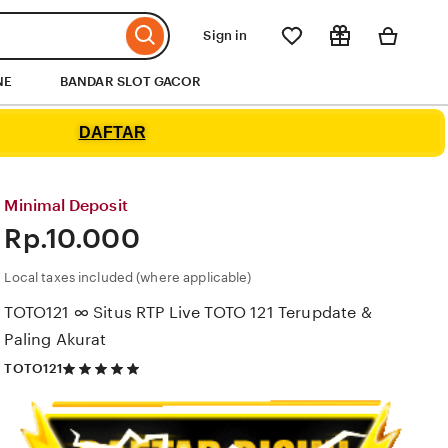
Sign in
NE
BANDAR SLOT GACOR
DAFTAR
Minimal Deposit
Price:
Rp.10.000
Local taxes included (where applicable)
TOTO121 ∞ Situs RTP Live TOTO 121 Terupdate &
Paling Akurat
5
TOTO121
out
of
5
stars