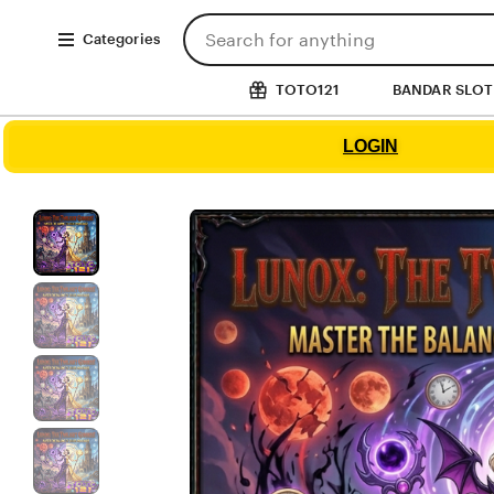
Skip
Search
to
Categories
for
Content
items
or
TOTO121
BANDAR SLOT
shops
LOGIN