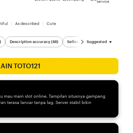
service
tiful
As described
Cute
Suggested
)
Description accuracy (48)
Seller service (19)
Sizing & Fit 
AIN TOTO121
au mau main slot online. Tampilan situsnya gampang
n terasa lancar tanpa lag. Server stabil bikin