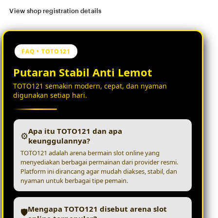
View shop registration details
FAQ • TOTO121
Putaran Stabil Anti Lemot
TOTO121 semakin modern, cepat, dan nyaman
digunakan setiap hari.
Apa itu TOTO121 dan apa
⚙️
keunggulannya?
TOTO121 adalah arena bermain slot online yang
menyediakan berbagai permainan dari provider resmi.
Platform ini dirancang agar mudah diakses, stabil, dan
nyaman untuk berbagai tipe pemain.
Mengapa TOTO121 disebut arena slot
🛡️