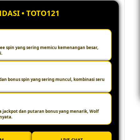
DASI • TOTO121
 free spin yang sering memicu kemenangan besar,
i.
 dan bonus spin yang sering muncul, kombinasi seru
iga jackpot dan putaran bonus yang menarik, Wolf
nyata.
AM
LIVE CHAT