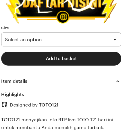
Size
Add to basket
Item details
Highlights
Designed by
TOTO121
TOTO121 menyajikan info RTP live TOTO 121 hari ini
untuk membantu Anda memilih game terbaik.