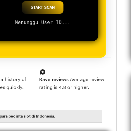
START SCAN
Menunggu User ID...
a history of
Rave reviews
Average review
es quickly.
rating is 4.8 or higher.
ara pecinta slot di Indonesia.