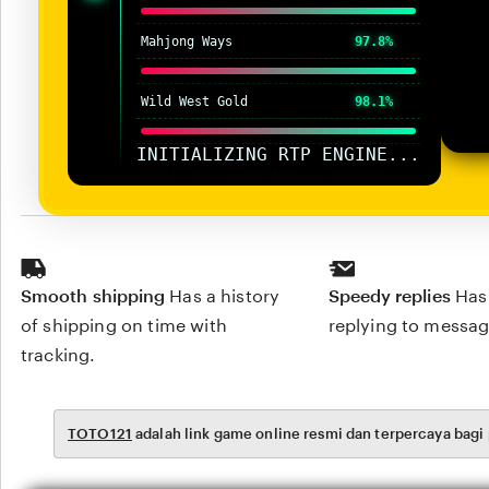
Mahjong Ways
97.8
%
Wild West Gold
98.1
%
INITIALIZING RTP ENGINE...
Smooth shipping
Has a history
Speedy replies
Has 
of shipping on time with
replying to messag
tracking.
TOTO121
adalah link game online resmi dan terpercaya bagi p