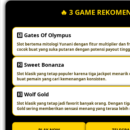
🔥 3 GAME REKOMEN
1️⃣ Gates Of Olympus
Slot bertema mitologi Yunani dengan fitur multiplier dan
cocok buat yang suka putaran dengan potensi payout tingg
2️⃣ Sweet Bonanza
Slot klasik yang tetap populer karena tiga jackpot menarik
buat pemain yang cari kemenangan konsisten.
3️⃣ Wolf Gold
Slot klasik yang tetap jadi favorit banyak orang. Dengan t
Gold sering memberikan sensasi menang yang terasa lebih 
PLAY NOW
TELEGR