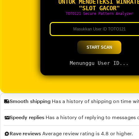
UNTUK MENDETEKSI WINRAT
"SLOT GACOR"
TOTO121 Secure Pattern Analyzer
START SCAN
Menunggu User ID...
Smooth shipping
Has a history of shipping on time wi
Speedy replies
Has a history of replying to messages q
Rave reviews
Average review rating is 4.8 or higher.