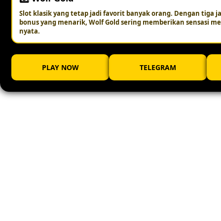
Slot klasik yang tetap jadi favorit banyak orang. Dengan tiga 
bonus yang menarik, Wolf Gold sering memberikan sensasi me
nyata.
PLAY NOW
TELEGRAM