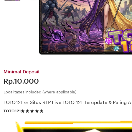
Minimal Deposit
Price:
Rp.10.000
Local taxes included (where applicable)
TOTO121 ∞ Situs RTP Live TOTO 121 Terupdate & Paling A
5
TOTO121
out
of
5
stars