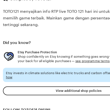
TOTO121 menyajikan info RTP live TOTO 121 hari ini un
memilih game terbaik. Mainkan game dengan persenta
tertinggi sekarang.
Did you know?
Etsy Purchase Protection
Shop confidently on Etsy knowing if something goes wrong w
your back for all eligible purchases —
see programme terms
Etsy invests in climate solutions like electric trucks and carbon offs
how
View additional shop policies
FOLLOW TOTO121 DISINI