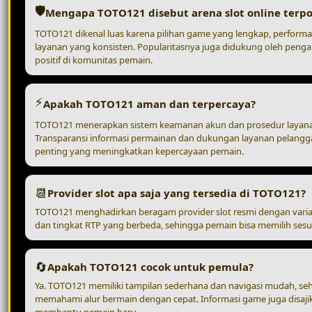
🛡️
Mengapa TOTO121 disebut arena slot online terp
TOTO121 dikenal luas karena pilihan game yang lengkap, performa s
layanan yang konsisten. Popularitasnya juga didukung oleh pen
positif di komunitas pemain.
⚡
Apakah TOTO121 aman dan terpercaya?
TOTO121 menerapkan sistem keamanan akun dan prosedur layanan
Transparansi informasi permainan dan dukungan layanan pelangg
penting yang meningkatkan kepercayaan pemain.
📆
Provider slot apa saja yang tersedia di TOTO121?
TOTO121 menghadirkan beragam provider slot resmi dengan variasi
dan tingkat RTP yang berbeda, sehingga pemain bisa memilih sesua
🔄
Apakah TOTO121 cocok untuk pemula?
Ya. TOTO121 memiliki tampilan sederhana dan navigasi mudah, s
memahami alur bermain dengan cepat. Informasi game juga disaji