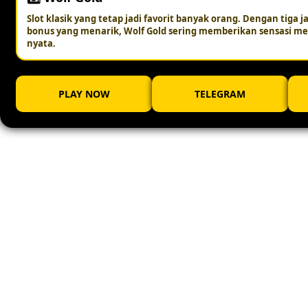
Slot klasik yang tetap jadi favorit banyak orang. Dengan tiga 
bonus yang menarik, Wolf Gold sering memberikan sensasi me
nyata.
PLAY NOW
TELEGRAM