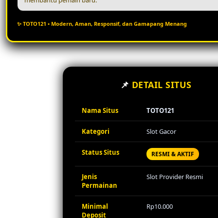
membantu pemain baru.
✨ TOTO121 • Modern, Aman, Responsif, dan Gamapang Menang
📌
DETAIL SITUS
Nama Situs
TOTO121
Kategori
Slot Gacor
Status Situs
RESMI & AKTIF
Jenis
Slot Provider Resmi
Permainan
Minimal
Rp10.000
Deposit