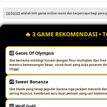
TOTO121
adalah link game online resmi dan terpercaya bagi para pe
🔥 3 GAME REKOMENDASI • 
1️⃣ Gates Of Olympus
Slot bertema mitologi Yunani dengan fitur multiplier dan free
memicu kemenangan besar, cocok buat yang suka putaran de
tinggi.
2️⃣ Sweet Bonanza
Slot klasik yang tetap populer karena tiga jackpot menarik da
sering muncul, kombinasi seru buat pemain yang cari kemena
3️⃣ Wolf Gold