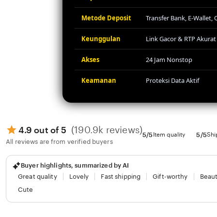
Metode Deposit
Transfer Bank, E-Wallet, 
Keunggulan
Link Gacor & RTP Akurat
Akses
24 Jam Nonstop
Keamanan
Proteksi Data Aktif
(190.9k reviews)
4.9 out of 5
5/5
5/5
Item quality
Shi
All reviews are from verified buyers
Buyer highlights, summarized by AI
Great quality
Lovely
Fast shipping
Gift-worthy
Beaut
Cute