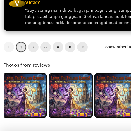
V
VICKY
“Saya sering main di berbagai jam pagi, siang, sam
tetap stabil tanpa gangguan. Slotnya lancar, tidak l
menang terasa adil. Rekomendasi banget buat pecinta
Previous
Next
2
3
4
5
Show other i
1
page
page
Photos from reviews